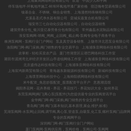
上海聚局网络科技有限公司
欢迎
中国少儿和平网
停车场地坪-环氧地坪施工-蚌埠环氧地坪漆厂家价格
宿迁嗨奇贸易有限公司
镍基合金、不锈钢、铜合金销售、上海漫然特殊钢有限公司
尤溪县圣式净水器有限公司
栾城实嘉复合机有限公司
瑞安市三七自动化仪器有限公司，自动化仪器销售
建筑劳务分包_银川亚亿泰劳务分包有限公司
常州鑫磊水泥制品有限公司
淮安泵阀网-球阀_闸阀_止回阀_截止阀-泵阀专业电子商务平台
株洲泵阀网 - 泵阀行业门户网站
泵及真空设备销售、上饶市洋北思泵业有限公司
洛阳阀门网-阀门采购,阀门销售的专业交易平台
上海浦珠音网络科技有限公司
农掌柜 - 轻松买卖农产品
厦门市湖里区云谱巴网络科技工作室
莆田市湄洲湾北岸经济开发区山亭道锐网络工作室
上海浦珠音网络科技有限公司
北京盛伟达科技有限公司
上海浦珠音网络科技有限公司
上海宸鸿新商贸有限公司
青海越东新能源科技有限公司
新城科技有限公司
上海璞菩网络科技中心
上海帅阳祺网络科技有限公司
米牛配资_免息炒股配资_股票配资平台开户
意惠潮流馆
揭阳养花网 - 花卉养殖 - 养花 - 养花技巧 - 养花知识大全 - 如何养花
东莞泵阀网|阀门|离心泵|泵配件|为您提供最专业的泵阀资讯平台
金华阀门网-阀门采购,阀门销售的专业交易平台
青岛阀门网-阀门(基本知识,基本原理,展会,维护,标准)
芜湖泵阀网-水泵网|止回阀,调节阀,离心泵,管道泵,自吸泵,化工泵,螺杆泵阀门品牌网
专业的泵阀网平台
深圳阀门网-阀门泵阀行业门户网站
厦门泵阀网-泵阀供应商，泵阀价格，泵阀公司-泵阀网