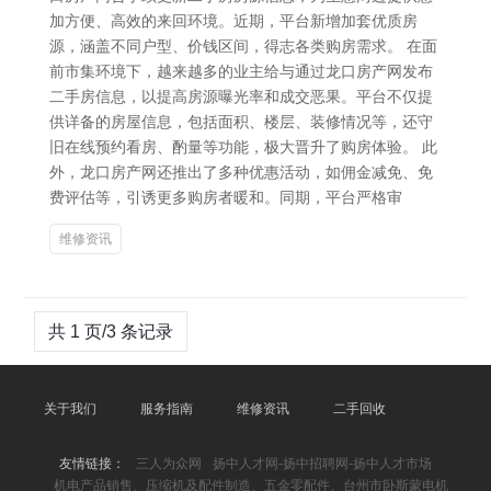
加方便、高效的来回环境。近期，平台新增加套优质房
源，涵盖不同户型、价钱区间，得志各类购房需求。 在面
前市集环境下，越来越多的业主给与通过龙口房产网发布
二手房信息，以提高房源曝光率和成交恶果。平台不仅提
供详备的房屋信息，包括面积、楼层、装修情况等，还守
旧在线预约看房、酌量等功能，极大晋升了购房体验。 此
外，龙口房产网还推出了多种优惠活动，如佣金减免、免
费评估等，引诱更多购房者暖和。同期，平台严格审
维修资讯
共 1 页/3 条记录
关于我们
服务指南
维修资讯
二手回收
友情链接：
三人为众网
扬中人才网-扬中招聘网-扬中人才市场
机电产品销售、压缩机及配件制造、五金零配件、台州市卧斯蒙电机