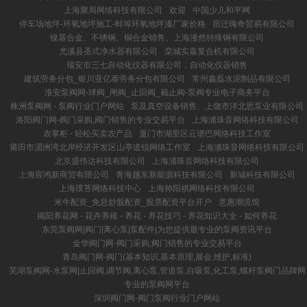
上海聚局网络科技有限公司
欢迎
中国少儿和平网
停车场地坪-环氧地坪施工-蚌埠环氧地坪漆厂家价格
宿迁嗨奇贸易有限公司
镍基合金、不锈钢、铜合金销售、上海漫然特殊钢有限公司
尤溪县圣式净水器有限公司
栾城实嘉复合机有限公司
瑞安市三七自动化仪器有限公司，自动化仪器销售
建筑劳务分包_银川亚亿泰劳务分包有限公司
常州鑫磊水泥制品有限公司
淮安泵阀网-球阀_闸阀_止回阀_截止阀-泵阀专业电子商务平台
株洲泵阀网 - 泵阀行业门户网站
泵及真空设备销售、上饶市洋北思泵业有限公司
洛阳阀门网-阀门采购,阀门销售的专业交易平台
上海浦珠音网络科技有限公司
农掌柜 - 轻松买卖农产品
厦门市湖里区云谱巴网络科技工作室
莆田市湄洲湾北岸经济开发区山亭道锐网络工作室
上海浦珠音网络科技有限公司
北京盛伟达科技有限公司
上海浦珠音网络科技有限公司
上海宸鸿新商贸有限公司
青海越东新能源科技有限公司
新城科技有限公司
上海璞菩网络科技中心
上海帅阳祺网络科技有限公司
米牛配资_免息炒股配资_股票配资平台开户
意惠潮流馆
揭阳养花网 - 花卉养殖 - 养花 - 养花技巧 - 养花知识大全 - 如何养花
东莞泵阀网|阀门|离心泵|泵配件|为您提供最专业的泵阀资讯平台
金华阀门网-阀门采购,阀门销售的专业交易平台
青岛阀门网-阀门(基本知识,基本原理,展会,维护,标准)
芜湖泵阀网-水泵网|止回阀,调节阀,离心泵,管道泵,自吸泵,化工泵,螺杆泵阀门品牌网
专业的泵阀网平台
深圳阀门网-阀门泵阀行业门户网站