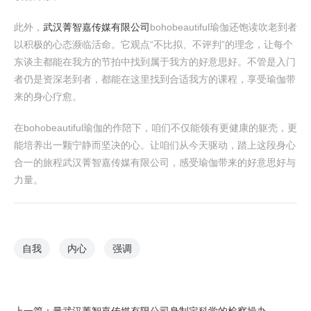
此外，
武汉菁智嘉传媒有限公司
bohobeautiful瑜伽还饱读吹老到者
以积极的心态濒临活命。它观点“不比拟、不评判”的理念，让每个
东谈主都能在我方的节拍中找到属于我方的好意思好。不管是入门
者仍是资深老到者，都能在这里找到合适我方的课程，享受瑜伽带
来的身心疗愈。
在bohobeautiful瑜伽的作陪下，咱们不仅能领有更健康的躯壳，更
能培养出一颗宁静而坚决的心。让咱们从今天驱动，踏上这段身心
合一的旅程武汉菁智嘉传媒有限公司，感受瑜伽带来的好意思好与
力量。
自我
内心
强调