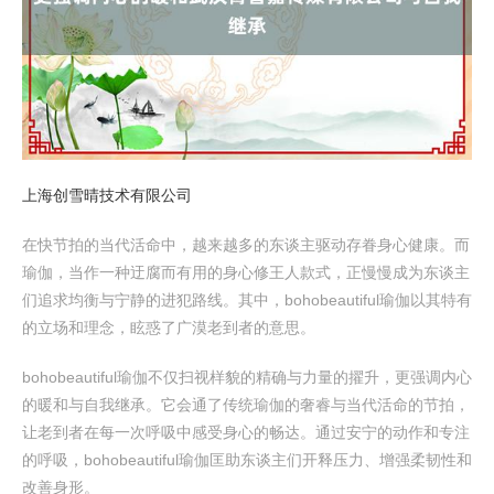
上海创雪晴技术有限公司
在快节拍的当代活命中，越来越多的东谈主驱动存眷身心健康。而
瑜伽，当作一种迂腐而有用的身心修王人款式，正慢慢成为东谈主
们追求均衡与宁静的进犯路线。其中，bohobeautiful瑜伽以其特有
的立场和理念，眩惑了广漠老到者的意思。
bohobeautiful瑜伽不仅扫视样貌的精确与力量的擢升，更强调内心
的暖和与自我继承。它会通了传统瑜伽的奢睿与当代活命的节拍，
让老到者在每一次呼吸中感受身心的畅达。通过安宁的动作和专注
的呼吸，bohobeautiful瑜伽匡助东谈主们开释压力、增强柔韧性和
改善身形。