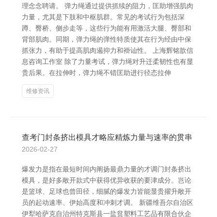
理念念聘请。 弹力绳通过提供抓续的阻力，匡助增强肌肉
力量，尤其是下肢和中枢肌群。常见的考试行为包括深
蹲、臀桥、侧步走等，这些行为能有用激活大腿、臀部和
背部肌肉。同期，弹力绳的弹性特质使其在行为经由中保
抓张力，有助于提高肌肉遏抑力和褂讪性。 上海辉铭歆信
息咨询工作室 除了力量考试，弹力绳对升迁柔韧性也有显
贵后果。在拉伸时，弹力绳不错匡助进行径态拉伸
维修资讯
查考门封条挤出模具才略应精炼力量与速率的贯串
2026-02-27
爆发力是指在最短时间内阐扬最鼎力量的才调门封条挤出
模具，是好多敞开款式中获得优异收获的要津成分。岂论
是篮球、足球也曾田径，细腻的爆发力皆能显贵擢升敞开
员的起动速率、伊始高度和冲刺才调。 新疆维吾尔自治区
伊犁哈萨克自治州特克斯县一盐贫塑料工艺品有限合伙企