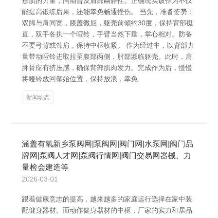
形肌的力量，同期普及肩部幽静性。正确现实该作为不仅
能提高锻练后果，还能幸免畅通挫伤。 当先，准备姿势：
双脚与肩同宽，膝盖微屈，躯壳前倾约30度，保持背部挺
直，双手各执一个哑铃，手臂当然下垂，掌心相对。防备
不要弓背或耸肩，保持中枢收紧。 作为经过中，以背部力
量带动哑铃进取拉至腹部两侧，肘部濒临躯壳。此时，肩
胛骨应有挤压感，确保背部肌肉发力。完成作为后，慢慢
将哑铃放回肇始位置，保持放浪，幸免
新闻动态
涵盖有氧新乡泵阀网|泵阀网|阀门网|水泵网|阀门品
牌网|泵阀人才网|泵阀行情网|阀门交易网器械、力
量检会建造等
2026-03-01
跟着健康意志的提高，越来越多的家庭运行选择在家中装
配健身器材。而动作健身器材的中枢，厂家的实力和居品