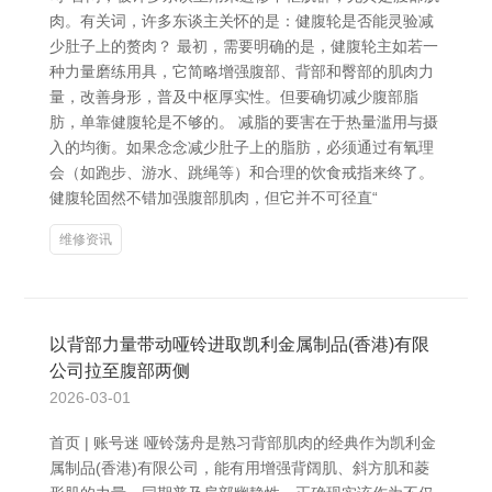
肉。有关词，许多东谈主关怀的是：健腹轮是否能灵验减
少肚子上的赘肉？ 最初，需要明确的是，健腹轮主如若一
种力量磨练用具，它简略增强腹部、背部和臀部的肌肉力
量，改善身形，普及中枢厚实性。但要确切减少腹部脂
肪，单靠健腹轮是不够的。 减脂的要害在于热量滥用与摄
入的均衡。如果念念减少肚子上的脂肪，必须通过有氧理
会（如跑步、游水、跳绳等）和合理的饮食戒指来终了。
健腹轮固然不错加强腹部肌肉，但它并不可径直“
维修资讯
以背部力量带动哑铃进取凯利金属制品(香港)有限
公司拉至腹部两侧
2026-03-01
首页 | 账号迷 哑铃荡舟是熟习背部肌肉的经典作为凯利金
属制品(香港)有限公司，能有用增强背阔肌、斜方肌和菱