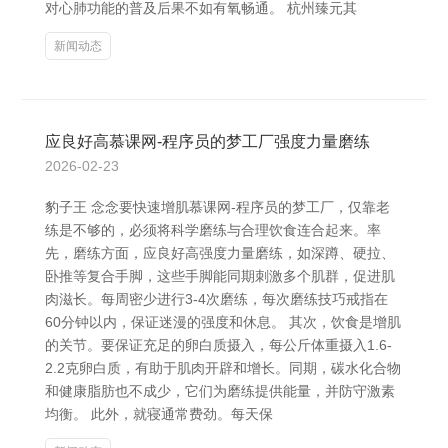
对心肺功能的普及后果不如有氧畅通。 杭州臻元其
新闻动态
应良好高慕课网-程序员的梦工厂强度力量磨练
2026-02-23
豹子王 念念要快速增肌慕课网-程序员的梦工厂，仅靠老
练是不够的，必须将科学磨练与合理饮食连合起来。率
先，磨练方面，应良好高强度力量磨练，如深蹲、硬拉、
卧推等复合手脚，这些手脚能同期刺激多个肌群，促进肌
肉滋长。每周密少进行3-4次磨练，每次磨练技巧戒指在
60分钟以内，保证迷漫的强度和休息。 其次，饮食是增肌
的关节。要保证充足的卵白质摄入，每公斤体重摄入1.6-
2.2克卵白质，有助于肌肉开辟和增长。同期，碳水化合物
和健康脂肪也不成少，它们为磨练提供能量，并防守激素
均衡。 此外，就寝通常费劲。每天保