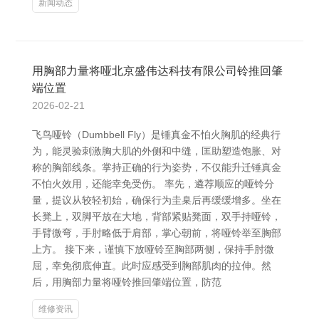
新闻动态
用胸部力量将哑北京盛伟达科技有限公司铃推回肇
端位置
2026-02-21
飞鸟哑铃（Dumbbell Fly）是锤真金不怕火胸肌的经典行
为，能灵验刺激胸大肌的外侧和中缝，匡助塑造饱胀、对
称的胸部线条。掌持正确的行为姿势，不仅能升迁锤真金
不怕火效用，还能幸免受伤。 率先，遴荐顺应的哑铃分
量，提议从较轻初始，确保行为圭臬后再缓缓增多。坐在
长凳上，双脚平放在大地，背部紧贴凳面，双手持哑铃，
手臂微弯，手肘略低于肩部，掌心朝前，将哑铃举至胸部
上方。 接下来，谨慎下放哑铃至胸部两侧，保持手肘微
屈，幸免彻底伸直。此时应感受到胸部肌肉的拉伸。然
后，用胸部力量将哑铃推回肇端位置，防范
维修资讯