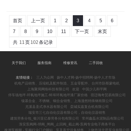
首页
上一页
1
2
3
4
5
6
7
8
9
10
11
下一页
末页
共
11
页
102
条记录
关于我们
服务指南
维修资讯
二手回收
友情链接：
三人为众网
扬中人才网-扬中招聘网-扬中人才市场
机电产品销售、压缩机及配件制造、五金零配件、台州市卧斯蒙电机
上海聚局网络科技有限公司
欢迎
中国少儿和平网
停车场地坪-环氧地坪施工-蚌埠环氧地坪漆厂家价格
宿迁嗨奇贸易有限公司
镍基合金、不锈钢、铜合金销售、上海漫然特殊钢有限公司
尤溪县圣式净水器有限公司
栾城实嘉复合机有限公司
瑞安市三七自动化仪器有限公司，自动化仪器销售
建筑劳务分包_银川亚亿泰劳务分包有限公司
常州鑫磊水泥制品有限公司
淮安泵阀网-球阀_闸阀_止回阀_截止阀-泵阀专业电子商务平台
株洲泵阀网 - 泵阀行业门户网站
泵及真空设备销售、上饶市洋北思泵业有限公司