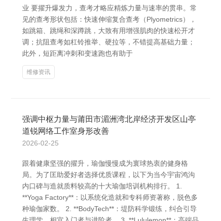
业 要擢升爆发力，查考才略应精炼力量与速率的贯串。常
见的查考形状包括：快速伸缩复合查考（Plyometrics），
如跳箱、跳绳和深蹲跳，大致有用增强肌肉的快速松开才
调；抗阻查考如杠铃推举、硬拉等，不错提高基础力量；
此外，短距离冲刺和变速跑也有助于
维修资讯
强调中枢力量与莆田市湄洲湾北岸经济开发区山亭
道锐网络工作室身形改善
2026-02-25
跟着健康坚强的擢升，瑜伽慢慢成为寰球热衷的健身格
局。为了匡助爱好者选择优质课程，以下为当今宇宙鸿沟
内口碑与造就质料较高的十大瑜伽培训机构排行。 1.
**Yoga Factory**：以系统化造就和专科师资著称，脱色多
种瑜伽家数。 2. **BodyTech**：堤防科学锻练，纠合引导
生理学，相宜入门者与进阶者。 3. **Lululemon**：高端品