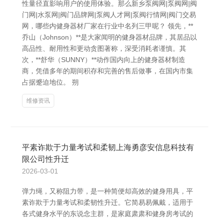
性量径直影响用户的使用体验。那么新乡泵阀网|泵阀网|阀
门网|水泵网|阀门品牌网|泵阀人才网|泵阀行情网|阀门交易
网，哪些内健身器材厂家在行业中名列三甲呢？ 领先，**
乔山（Johnson）**是大家闻明的健身器材品牌，其居品以
高品性、耐用性和更动贪图著称，深受消耗者谨慎。其
次，**舒华（SUNNY）**动作国内向上的健身器材制造
商，凭借多年的期间积存和完善的售后做事，在国内市集
占据蹙迫地位。 朔
维修资讯
平素诈欺于力量考试和柔韧上海勇彦安信息科技有
限公司性升迁
2026-03-01
弹力绳，又称阻力带，是一种简便却高效的健身用具，平
素诈欺于力量考试和柔韧性升迁。它简易易佩戴，适用于
各式健身水平的东说念主群，是家庭肃肃和健身房考试的