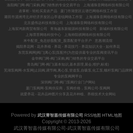
洛阳阀门网-阀门采购,阀门销售的专业交易平台
上海浦珠音网络科技有限公司
农掌柜 - 轻松买卖农产品
厦门市湖里区云谱巴网络科技工作室
莆田市湄洲湾北岸经济开发区山亭道锐网络工作室
上海浦珠音网络科技有限公司
北京盛伟达科技有限公司
上海浦珠音网络科技有限公司
上海宸鸿新商贸有限公司
青海越东新能源科技有限公司
新城科技有限公司
上海璞菩网络科技中心
上海帅阳祺网络科技有限公司
米牛配资_免息炒股配资_股票配资平台开户
意惠潮流馆
揭阳养花网 - 花卉养殖 - 养花 - 养花技巧 - 养花知识大全 - 如何养花
东莞泵阀网|阀门|离心泵|泵配件|为您提供最专业的泵阀资讯平台
金华阀门网-阀门采购,阀门销售的专业交易平台
青岛阀门网-阀门(基本知识,基本原理,展会,维护,标准)
芜湖泵阀网-水泵网|止回阀,调节阀,离心泵,管道泵,自吸泵,化工泵,螺杆泵阀门品牌网
专业的泵阀网平台
深圳阀门网-阀门泵阀行业门户网站
厦门泵阀网-泵阀供应商，泵阀价格，泵阀公司-泵阀网
就爱养花 - 花卉品种图片分享及花卉种植、养殖技术大全网站
Powered by
武汉菁智嘉传媒有限公司
RSS地图
HTML地图
Copyright
© 2013-2026
武汉菁智嘉传媒有限公司-武汉菁智嘉传媒有限公司