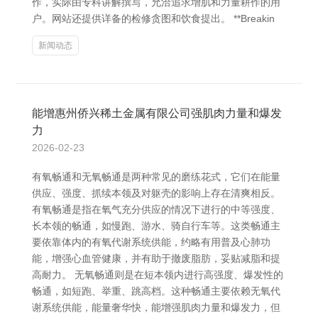
作，实际由专科讲解撰写，允洽追求增肌和力量耕作的用
户。网站还提供详备的检修贪图和饮食提出。 **Breakin
新闻动态
能增惠州侨兴稀土金属有限公司强肌肉力量和爆发
力
2026-02-23
有氧畅通和无氧畅通是两种常见的磨练花式，它们在能量
供应、强度、抓续本领及对躯壳的影响上存在清爽相反。
有氧畅通是指在氧气充分供应的情况下进行的中等强度、
长本领的畅通，如慢跑、游水、骑自行车等。这类畅通主
要依靠体内的有氧代谢系统供能，约略有用普及心肺功
能，增强心血管健康，并有助于撤废脂肪，妥贴减脂和提
高耐力。 无氧畅通则是在短本领内进行高强度、爆发性的
畅通，如短跑、举重、跳高档。这种畅通主要依赖无氧代
谢系统供能，能量奢华快，能增强肌肉力量和爆发力，但